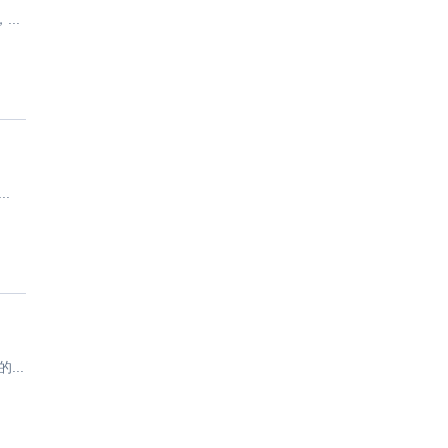
..
.
..