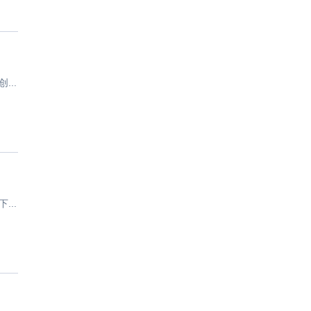
..
..