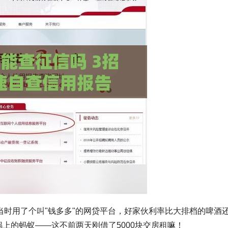
时用了个叫"钱多多"的网贷平台，好家伙利率比大排档的啤酒
锅上的蚂蚁——这不前两天刚借了5000块交房租嘛！