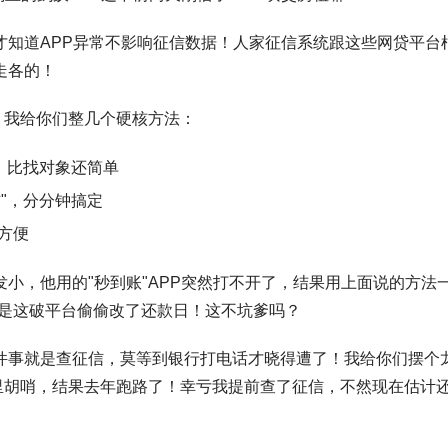
才知道
APP异常不影响征信数据
！人家征信系统跟这些网贷平台
走各的！
！我给你们整几个硬核方法：
，比找对象还简单
"，分分钟搞定
方便
小，他用的"秒到账"APP突然打不开了，结果用上面说的方法
是这破平台偷偷改了还款日！这不坑爹吗？
件事就是查征信
，莫等到银行打电话才晓得遭了！我给你们摆个
里胡哨，结果去年跑路了！幸亏我提前查了征信，不然现在估计