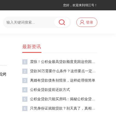
您好，欢迎来到绵江号！
登录
最新资讯
震惊！公积金最高贷款额度竟因这些因素大幅波动
1
贷款30万需要什么条件？这些要点一定要知道！
2
我烤
离婚有贷款债务别慌张，这样处理很简单
3
公积金贷款提前还款方式
4
公积金贷款只能买房吗：揭秘公积金贷款的多元用途
5
只凭身份证就能贷款？别天真了，真相在这里！
6