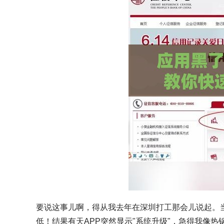
要说这事儿啊，得从我去年在深圳打工那会儿说起。当
低！结果有天APP突然显示"系统升级"，急得我像热