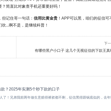
要？简直比对象查手机还重要好吗！
，但记住哥一句话：
信用比黄金贵
！APP可以黑，咱们的征信可
吹...啊不是，是继续科普！
下一
有哪些黑户小口子 这几个无视征信的下款王真
款？2025年实测5个秒下款的口子
人了！兄弟我前两年做生意赔得裤衩都不剩，征信黑得跟锅底似的，去年愣.