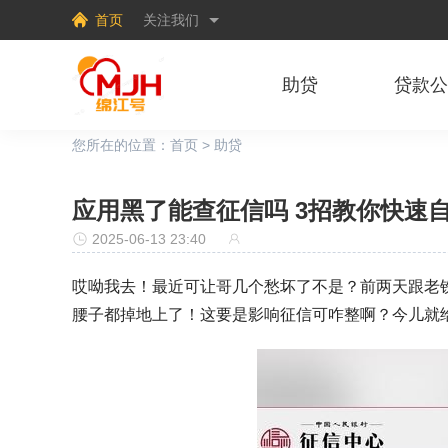
首页
关注我们
助贷
贷款
您所在的位置：
首页
>
助贷
应用黑了能查征信吗 3招教你快速
2025-06-13 23:40
哎呦我去！最近可让哥几个愁坏了不是？前两天跟老
腰子都掉地上了！这要是影响征信可咋整啊？今儿就