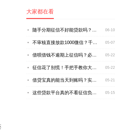
大家都在看
随手分期征信不好能贷款吗？实测黑户下款技巧大公开
06-10
不审核直接放款1000微信？千万别急着点！小心这些坑
05-07
借呗借钱不逾期上征信吗？必看的3个征信真相
05-22
征信花了别慌！手把手教你大数据清洗贷款攻略
05-22
借贷宝真的能当天到账吗？实测结果+避坑指南
05-21
这些贷款平台真的不看征信负债？
05-15
还