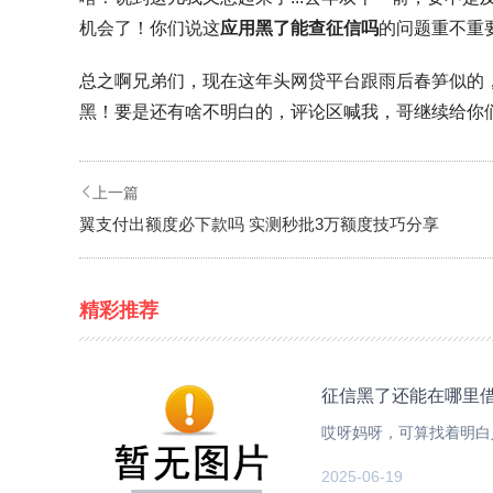
机会了！你们说这
应用黑了能查征信吗
的问题重不重
总之啊兄弟们，现在这年头网贷平台跟雨后春笋似的
黑！要是还有啥不明白的，评论区喊我，哥继续给你们
上一篇
翼支付出额度必下款吗 实测秒批3万额度技巧分享
精彩推荐
征信黑了还能在哪里借
哎呀妈呀，可算找着明白
2025-06-19