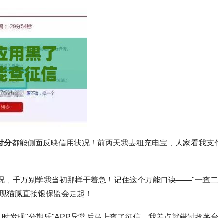
付分
都能侧面反映信用状况！前两天我去租充电宝，人家看我支
况，千万别学我当初那样干着急！记住这个万能口诀——"一查
发现猫腻直接银保监会走起！
及时发现"分期乐"APP异常后马上查了征信，我差点就错过抢茅