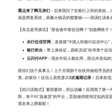
重点来了啊兄弟们
：后来我问了在银行上班的表姐，
就是两套系统，就像火锅店的鸳鸯锅——清汤红汤各
【东北老哥插话】"那旮沓咋查征信啊？"别急啊铁子
央行征信官网
：直接搜"中国人民银行征信中心"
银行柜台
：带上身份证，跟柜员说"给爷查个征信
云闪付APP
：现在年轻人都在用，跟点外卖似的
跟你们说个真事儿！上个月我那个在杭州做程序员的发
查...好家伙！征信上居然显示
3次逾期记录
！后来发现
【四川话模式】要得要得，所以说嘛！
应用黑了第一
阵，有个叫"急速贷"的平台，页面做得跟淘宝似的花
黑名单上蹲着呢！