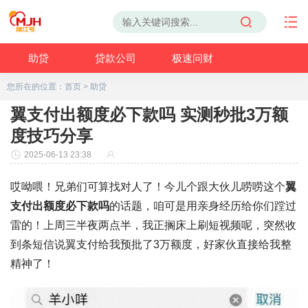
助贷
贷款公司
极速问财
您所在的位置：
首页
>
助贷
翼支付出额度必下款吗 实测秒批3万额
度技巧分享
2025-06-13 23:38
哎呦喂！兄弟们可算找对人了！今儿个跟大伙儿唠唠这个
翼
支付出额度必下款吗
的话题，咱可是用亲身经历给你们蹚过
雷的！上周三半夜两点半，我正搁床上刷短视频呢，突然收
到条短信说翼支付给我预批了3万额度，好家伙直接给我整
精神了！