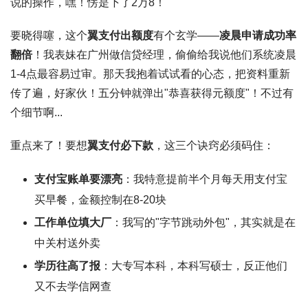
说的操作，嘿！愣是下了2万8！
要晓得噻，这个
翼支付出额度
有个玄学——
凌晨申请成功率
翻倍
！我表妹在广州做信贷经理，偷偷给我说他们系统凌晨
1-4点最容易过审。那天我抱着试试看的心态，把资料重新
传了遍，好家伙！五分钟就弹出"恭喜获得元额度"！不过有
个细节啊...
重点来了！要想
翼支付必下款
，这三个诀窍必须码住：
支付宝账单要漂亮
：我特意提前半个月每天用支付宝
买早餐，金额控制在8-20块
工作单位填大厂
：我写的"字节跳动外包"，其实就是在
中关村送外卖
学历往高了报
：大专写本科，本科写硕士，反正他们
又不去学信网查