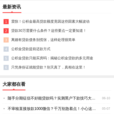
最新资讯
震惊！公积金最高贷款额度竟因这些因素大幅波动
1
贷款30万需要什么条件？这些要点一定要知道！
2
离婚有贷款债务别慌张，这样处理很简单
3
公积金贷款提前还款方式
4
公积金贷款只能买房吗：揭秘公积金贷款的多元用途
5
只凭身份证就能贷款？别天真了，真相在这里！
6
大家都在看
随手分期征信不好能贷款吗？实测黑户下款技巧大公开
06-10
不审核直接放款1000微信？千万别急着点！小心这些坑
05-07