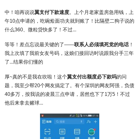
中！咱再说说
翼支付下款速度
。上个月老家盖房急用钱，上
午10点申请的，吃碗烩面功夫就到账了！比隔壁二狗子说的
什么360、微粒贷快多了！不过...
等等！差点忘说最关键的了——
联系人必须填死党的电话
！
我上次填了我前女友号码，这娘们接回访时说跟我分手三年
了...结果你们懂的
厚~真的不是我在吹啦！这个
翼支付出额度必下款吗
的问
题，我至少帮20个网友搞定了。有个深圳的网友阿强，负债
40多万，按我说的凌晨三点申请，居然也下了1万5！不过
他后来拿去赌球...