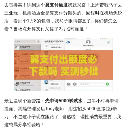
丢雷楼某！讲到这个
翼支付额度
我就兴奋！上周带我马子去
三亚玩，机票酒店全是翼支付分期买的。回程时在机场免税
店，看到个1万8的包包，我马子眼睛都直了...你们猜怎么
着？当场点开翼支付又提了2万临时额度！
最近发现个新套路：
先申请5000试试水
，过半小时再申请
提额。我隔壁理发店Tony老师，用这招从5000直接拉到5
万！不过这小子现在跑路了...当然啦，
理性消费最重要
，我
这纯属分享经验哈！