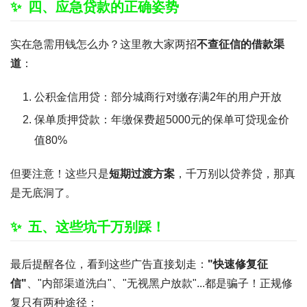
四、应急贷款的正确姿势
实在急需用钱怎么办？这里教大家两招
不查征信的借款渠
道
：
公积金信用贷：部分城商行对缴存满2年的用户开放
保单质押贷款：年缴保费超5000元的保单可贷现金价
值80%
但要注意！这些只是
短期过渡方案
，千万别以贷养贷，那真
是无底洞了。
五、这些坑千万别踩！
最后提醒各位，看到这些广告直接划走：
"快速修复征
信"
、"内部渠道洗白"、"无视黑户放款"...都是骗子！正规修
复只有两种途径：