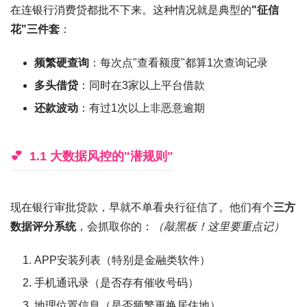
在连银行消费贷都批不下来。这种情况就是典型的
"征信
花"三件套
：
频繁硬查询
：每次点"查看额度"都算1次查询记录
多头借贷
：同时在3家以上平台借款
还款波动
：有过1次以上非恶意逾期
1.1 大数据风控的"潜规则"
现在银行审批贷款，早就不单看央行征信了。他们有个
三方
数据评分系统
，会抓取你的：
（敲黑板！这里要重点记）
APP安装列表（特别是金融类软件）
手机通讯录（是否存有催收号码）
地理位置信息（是否频繁更换居住地）