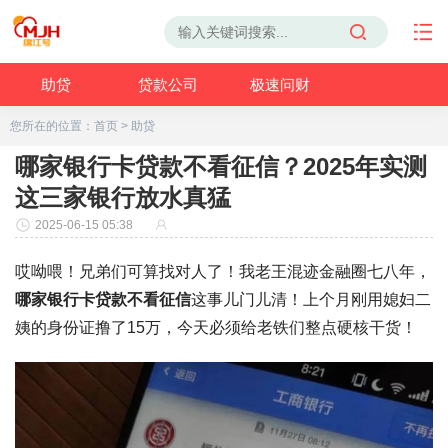
助贷
贷款公司
极速问财
您所在的位置：
首页
>
助贷
哪家银行卡贷款不看征信？2025年实测
这三家银行放水真猛
2025-06-15 05:38
哎呦喂！兄弟们可算找对人了！我老王混迹金融圈七八年，
哪家银行卡贷款不看征信
这事儿门儿清！上个月刚用媳妇二
姨的身份证撸了15万，今天必须给老铁们整点硬核干货！