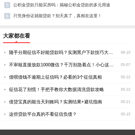
公积金贷款只能买房吗：揭秘公积金贷款的多元用途
5
只凭身份证就能贷款？别天真了，真相在这里！
6
大家都在看
随手分期征信不好能贷款吗？实测黑户下款技巧大公开
06-10
不审核直接放款1000微信？千万别急着点！小心这些坑
05-07
借呗借钱不逾期上征信吗？必看的3个征信真相
05-22
征信花了别慌！手把手教你大数据清洗贷款攻略
05-22
借贷宝真的能当天到账吗？实测结果+避坑指南
05-21
这些贷款平台真的不看征信负债？
05-15