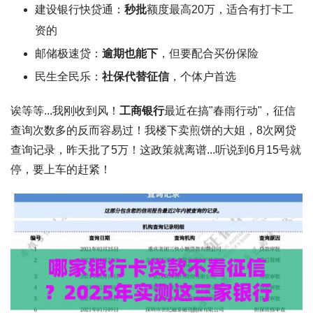
建设银行快贷通：
秒批
额度最高20万，适合有打卡工
资的
邮储极速贷：
逾期也能下
，但要配合买份保险
民生全民乐：
社保代替征信
，个体户首选
诶等等...我刚收到风！
工商银行
最近在搞"春雨行动"，
征信
查询次数多的反而容易过
！我楼下卖煎饼的大姐，8次网贷
查询记录，昨天批了5万！这政策就离谱...听说到6月15号就
停，要上车的赶紧！