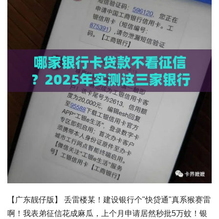
【广东靓仔版】
丢雷楼某！建设银行个"快贷通"真系猴赛雷
啊！我表弟征信花成麻瓜，上个月申请居然秒批5万蚊！银