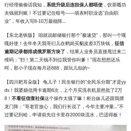
行经理偷偷话我知，
系统升级后连担保人都唔使
，饮茶嘅功
夫钱就到账！不过要记住暗号——填表时职业选"自由职
业"，年收入写8-10万最稳阵...
【东北老铁版】
咱就说邮储银行那个"极速贷"，那叫一个嘎
嘎好使！去年冬天我哥们儿在鹤岗买貂皮差3万块钱，
征信
逾期记录都排成俄罗斯方块了
，结果人业务员直接甩过来二
维码："扫！第二天钱不到位我管你叫爹！"现在想想还乐
呵，那小子现在每月还888，跟玩儿似的~
【四川耙耳朵版】
龟儿子！民生银行的"全民乐分期"才是yy
ds！我婆娘信用卡逾期6次，上个月买洗衣机居然批了2万
8！
不看征信查社保
这个操作太骚了嘛！柜台妹儿还跟我摆
龙门阵："哥老官放心，我们行长说了，今年主要冲量..."不
过要记到哈，申请前先往卡里存2000块流水，巴适得板！