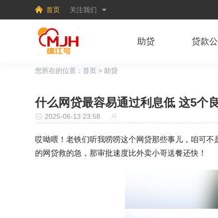
首页
关注我们
助贷
贷款
您所在的位置：
首页
>
助贷
什么网贷最容易通过利息低 这5个
2025-06-13 23:58
哎呦喂！老铁们听我唠唠这个网贷那些事儿，咱可不
的网贷
救的急，那审批速度比外卖小哥送餐还快！