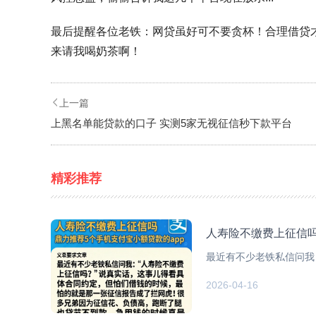
最后提醒各位老铁：
网贷虽好可不要贪杯
！合理借贷
来请我喝奶茶啊！
上一篇
上黑名单能贷款的口子 实测5家无视征信秒下款平台
精彩推荐
人寿险不缴费上征信吗
最近有不少老铁私信问我：
2026-04-16