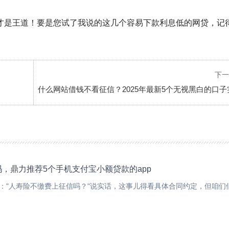
才是王道！要是您试了我说的这几个
容易下款利息低的网贷
，记
下一
什么网站借钱不看征信？2025年最新5个无视黑白的口子
，鼎力推荐5个手机支付宝小额贷款的app
"人寿险不缴费上征信吗？"说实话，这事儿得看具体合同约定，但咱们借.