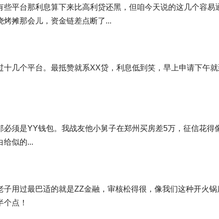
有些平台那利息算下来比高利贷还黑，但咱今天说的这几个
容易
烤摊那会儿，资金链差点断了...
过十几个平台。最抵赞就系
XX贷
，利息低到笑，早上申请下午就
那必须是
YY钱包
。我战友他小舅子在郑州买房差5万，征信花得
给似的...
老子用过最巴适的就是
ZZ金融
，审核松得很，像我们这种开火锅
半个点！