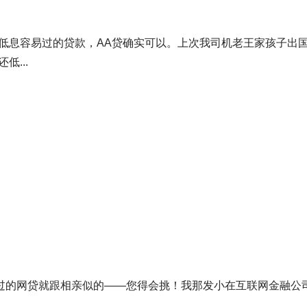
低息容易过的贷款
，
AA贷
确实可以。上次我司机老王家孩子出
低...
过的网贷
就跟相亲似的——您得会挑！我那发小在互联网金融公