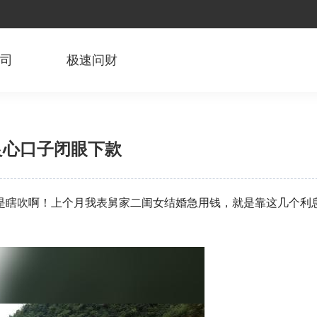
公司
极速问财
良心口子闭眼下款
是瞎吹啊！上个月我表舅家二闺女结婚急用钱，就是靠这几个
利