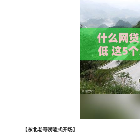
【东北老哥唠嗑式开场】