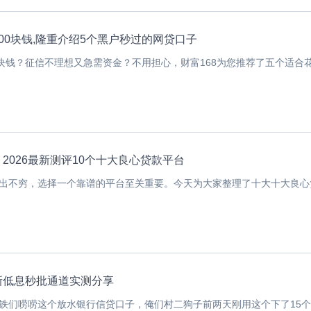
00块钱,隆重介绍5个黑户秒过的网贷口子
0块钱？征信不理想又急需资金？不用担心，财富168为您推荐了五个适合
2026最新测评10个十大良心贷款平台
出不穷，选择一个靠谱的平台至关重要。今天为大家整理了十大十大良心贷.
新低息秒批通道实测分享
铁们唠唠这个放水银行信贷口子，俺们村二狗子前两天刚用这个下了15个达.