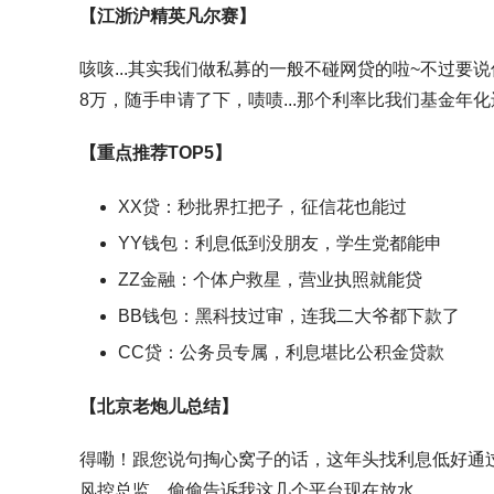
【江浙沪精英凡尔赛】
咳咳...其实我们做私募的一般不碰网贷的啦~不过要说
8万，随手申请了下，啧啧...那个利率比我们基金年化还
【重点推荐TOP5】
XX贷
：秒批界扛把子，征信花也能过
YY钱包
：利息低到没朋友，学生党都能申
ZZ金融
：个体户救星，营业执照就能贷
BB钱包：黑科技过审，连我二大爷都下款了
CC贷：公务员专属，利息堪比公积金贷款
【北京老炮儿总结】
得嘞！跟您说句掏心窝子的话，这年头找
利息低好通
风控总监，偷偷告诉我这几个平台现在放水...