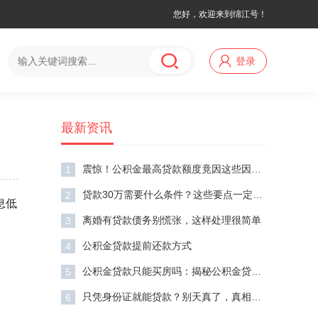
您好，欢迎来到绵江号！
登录
最新资讯
震惊！公积金最高贷款额度竟因这些因素大幅波动
1
贷款30万需要什么条件？这些要点一定要知道！
2
息低
离婚有贷款债务别慌张，这样处理很简单
3
公积金贷款提前还款方式
4
公积金贷款只能买房吗：揭秘公积金贷款的多元用途
5
只凭身份证就能贷款？别天真了，真相在这里！
6