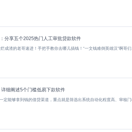
站：分享五个2025热门人工审批贷款软件
信烂成渣的老哥速进！手把手教你去哪儿搞钱！“一文钱难倒英雄汉”啊哥们..
，详细阐述5个门槛低易下款软件
一定能够拿到钱的借贷渠道，重点就是筛选出系统自动化程度高、审核门槛.