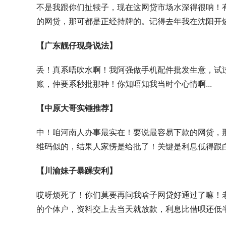
不是我跟你们扯犊子，现在这网贷市场水深得很呐！
的网贷
，那可都是正经持牌的。记得去年我在沈阳开烧
【广东靓仔现身说法】
丢！真系唔吹水啊！我阿强做手机配件批发生意，试
账，仲要系秒批那种！你知唔知我当时个心情啊...
【中原大哥实锤推荐】
中！咱河南人办事最实在！要说
最容易下款的网贷
，
维码似的，结果人家愣是给批了！关键是
利息低
得跟白
【川渝妹子暴躁安利】
哎呀烦死了！你们莫要再问我啥子
网贷好通过
了嘛！
的个体户，资料交上去当天就放款，
利息
比借呗还低