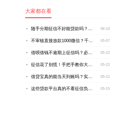
大家都在看
随手分期征信不好能贷款吗？实测黑户下款技巧大公开
06-10
不审核直接放款1000微信？千万别急着点！小心这些坑
05-07
借呗借钱不逾期上征信吗？必看的3个征信真相
05-22
征信花了别慌！手把手教你大数据清洗贷款攻略
05-22
借贷宝真的能当天到账吗？实测结果+避坑指南
05-21
这些贷款平台真的不看征信负债？
05-15