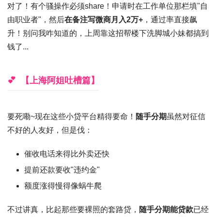
对了！有个骚操作必须share！申请时在
工作单位
那栏填"自
由职业者"，然后
在备注写微商月入2万+
，通过率直接飙
升！别问我咋知道的，上周靠这招帮楼下洗脚城小妹都搞到
钱了...
【上海阿姐吐槽篇】
要死嘞~现在这些小贷平台精得要命！
随手分期
虽然对
征信
不好
的人友好，但是伐：
催收电话来得比外卖还快
提前还款要收"违约金"
额度涨得慢得像蜗牛爬
不过讲真，比起那些要裸照的套路贷，
随手分期能贷款
已经