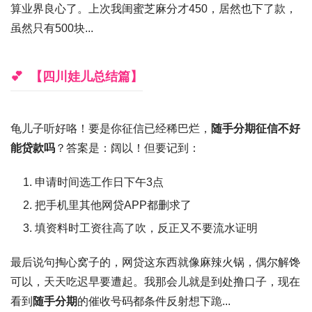
算业界良心了。上次我闺蜜
芝麻分才450
，居然也下了款，
虽然只有500块...
【四川娃儿总结篇】
龟儿子听好咯！要是你征信已经稀巴烂，
随手分期征信不好
能贷款吗
？答案是：阔以！但要记到：
申请时间选工作日下午3点
把手机里其他网贷APP都删求了
填资料时工资往高了吹，反正又不要流水证明
最后说句掏心窝子的，
网贷这东西就像麻辣火锅
，偶尔解馋
可以，天天吃迟早要遭起。我那会儿就是到处撸口子，现在
看到
随手分期
的催收号码都条件反射想下跪...