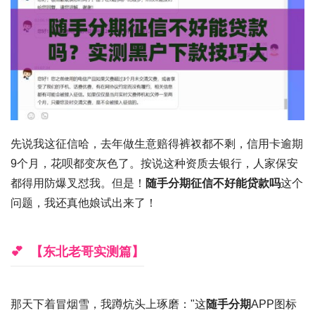
先说我这征信哈，去年做生意赔得裤衩都不剩，
信用卡逾期
9个月
，花呗都变灰色了。按说这种资质去银行，人家保安
都得用防爆叉怼我。但是！
随手分期征信不好能贷款吗
这个
问题，我还真他娘试出来了！
【东北老哥实测篇】
那天下着冒烟雪，我蹲炕头上琢磨："这
随手分期
APP图标