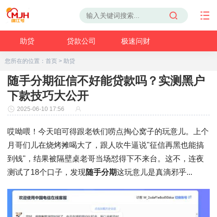
助贷
贷款公司
极速问财
您所在的位置：
首页
>
助贷
随手分期征信不好能贷款吗？实测黑户
下款技巧大公开
2025-06-10 17:56
哎呦喂！今天咱可得跟老铁们唠点掏心窝子的玩意儿。上个
月哥们儿在烧烤摊喝大了，跟人吹牛逼说
"征信再黑也能搞
到钱"
，结果被隔壁桌老哥当场怼得下不来台。这不，连夜
测试了18个口子，发现
随手分期
这玩意儿是真滴邪乎...