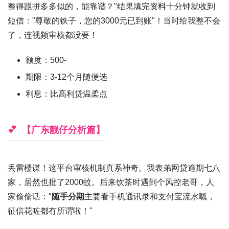
整得跟拼多多似的，能靠谱？"结果填完资料
十分钟就收到
短信："尊敬的铁子，您的3000元已到账"
！当时给我整不会
了，连视频审核都没要！
额度：500-
期限：3-12个月随便选
利息：比高利贷温柔点
【广东靓仔分析篇】
丢雷楼谋！这平台审核机制真系神奇。我表弟
网贷逾期七八
家
，居然也批了2000蚊。后来饮茶时遇到个风控老哥，人
家偷偷话："
随手分期
主要看手机通讯录和支付宝流水嘅，
征信花咗都冇所谓啦！"