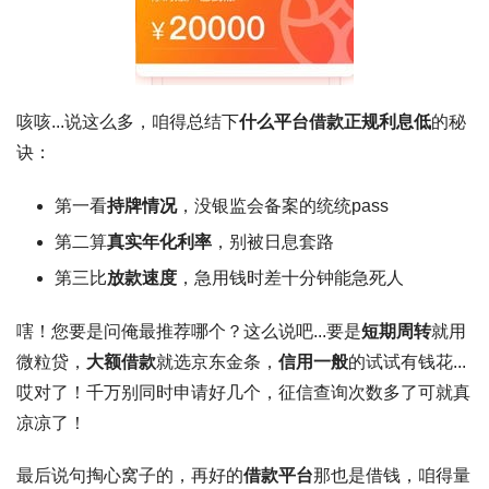
咳咳...说这么多，咱得总结下
什么平台借款正规利息低
的秘
诀：
第一看
持牌情况
，没银监会备案的统统pass
第二算
真实年化利率
，别被日息套路
第三比
放款速度
，急用钱时差十分钟能急死人
嗐！您要是问俺最推荐哪个？这么说吧...要是
短期周转
就用
微粒贷，
大额借款
就选京东金条，
信用一般
的试试有钱花...
哎对了！千万别同时申请好几个，
征信查询次数多了
可就真
凉凉了！
最后说句掏心窝子的，再好的
借款平台
那也是借钱，咱得量