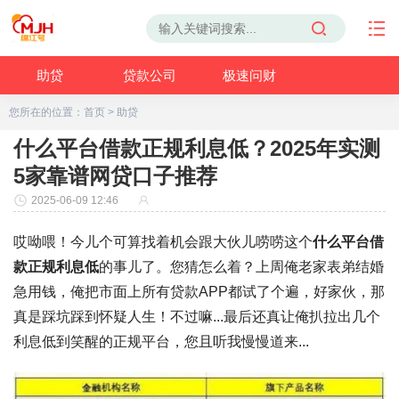
助贷
贷款公司
极速问财
您所在的位置：
首页
>
助贷
什么平台借款正规利息低？2025年实测
5家靠谱网贷口子推荐
2025-06-09 12:46
哎呦喂！今儿个可算找着机会跟大伙儿唠唠这个
什么平台借
款正规利息低
的事儿了。您猜怎么着？上周俺老家表弟结婚
急用钱，俺把市面上所有贷款APP都试了个遍，好家伙，那
真是踩坑踩到怀疑人生！不过嘛...最后还真让俺扒拉出几个
利息低到笑醒
的正规平台，您且听我慢慢道来...