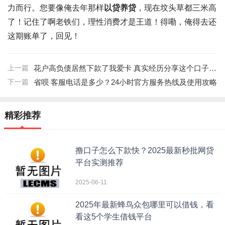
力而行。您要像俺去年那样
以贷养贷
，现在坟头草都三米高
了！记住了啊老铁们，
理性消费
才是王道！得嘞，俺得去还
这期账单了，回见！
上一篇
花户高负债居然下款了我爱卡 真实经历分享这个口子真能下
下一篇
省呗 客服电话是多少？24小时官方服务热线及使用攻略
精彩推荐
撸口子怎么下款快？2025最新秒批网贷
平台实测推荐
2025-06-11
2025年最新蜂鸟众包哪里可以借钱，看
看这5个学生借钱平台