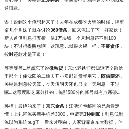
良心多了！关键是
正规持牌
，不像某些野鸡平台动不动就爆
通讯录...
诶！说到这个俺想起来了！去年在成都吃火锅的时候，隔壁
桌几个川妹子就在讨论
360借条
。回来俺试了下，好家伙！
新人首借利息打五折
，借1万块钱一个月利息还不到100
块！不过得提醒您啊，这玩意儿就跟火锅一样，
不能贪多
，
按时还款才是王道！
等等等等...差点忘了说
微粒贷
！东北老铁们都知道吧？微信
里那个！俺沈阳的二姨夫开小卖部进货就用它，
随借随还
，
关键是
利息按天算
，今天借明天还也只收一天利息！不过
嘛...这额度跟芝麻分挂钩，俺那580分的账号就有点寒碜...
卧槽！最绝的来了！
京东金条
！江浙沪包邮区的兄弟肯定
懂！上礼拜俺买新手机差3000，申请完
3秒到账
！利息低到
俺以为系统bug了！后来才明白，人家
背靠京东大数据
，信