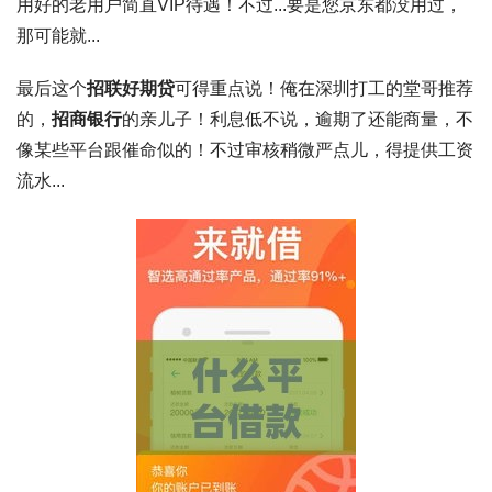
用好的老用户简直VIP待遇！不过...要是您京东都没用过，
那可能就...
最后这个
招联好期贷
可得重点说！俺在深圳打工的堂哥推荐
的，
招商银行
的亲儿子！利息低不说，
逾期了还能商量
，不
像某些平台跟催命似的！不过审核稍微严点儿，得提供工资
流水...