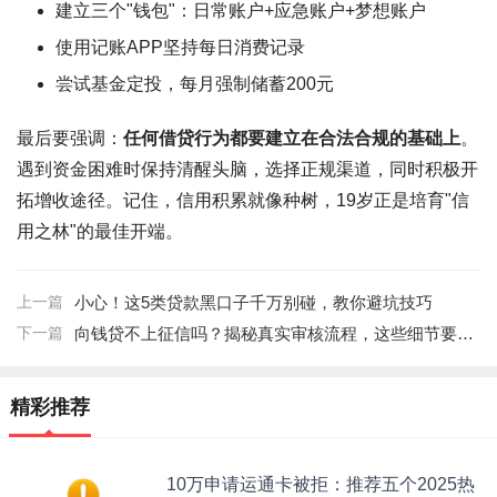
建立三个"钱包"：日常账户+应急账户+梦想账户
使用记账APP坚持每日消费记录
尝试基金定投，每月强制储蓄200元
最后要强调：
任何借贷行为都要建立在合法合规的基础上
。
遇到资金困难时保持清醒头脑，选择正规渠道，同时积极开
拓增收途径。记住，信用积累就像种树，19岁正是培育"信
用之林"的最佳开端。
上一篇
小心！这5类贷款黑口子千万别碰，教你避坑技巧
下一篇
向钱贷不上征信吗？揭秘真实审核流程，这些细节要注意！
精彩推荐
10万申请运通卡被拒：推荐五个2025热