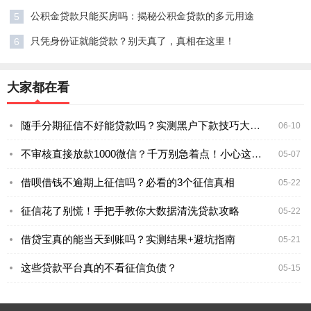
公积金贷款只能买房吗：揭秘公积金贷款的多元用途
5
只凭身份证就能贷款？别天真了，真相在这里！
6
大家都在看
随手分期征信不好能贷款吗？实测黑户下款技巧大公开
06-10
不审核直接放款1000微信？千万别急着点！小心这些坑
05-07
借呗借钱不逾期上征信吗？必看的3个征信真相
05-22
征信花了别慌！手把手教你大数据清洗贷款攻略
05-22
借贷宝真的能当天到账吗？实测结果+避坑指南
05-21
这些贷款平台真的不看征信负债？
05-15