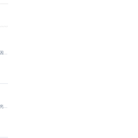
..
..