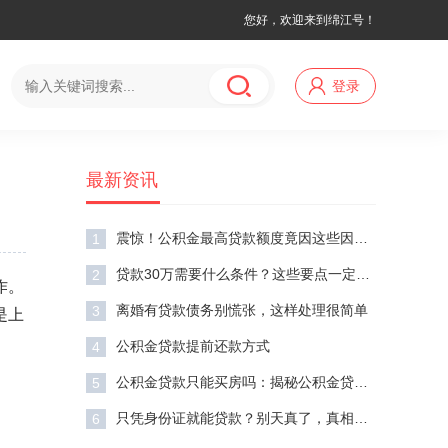
您好，欢迎来到绵江号！
登录
最新资讯
震惊！公积金最高贷款额度竟因这些因素大幅波动
1
贷款30万需要什么条件？这些要点一定要知道！
2
作。
离婚有贷款债务别慌张，这样处理很简单
3
是上
公积金贷款提前还款方式
4
公积金贷款只能买房吗：揭秘公积金贷款的多元用途
5
只凭身份证就能贷款？别天真了，真相在这里！
6