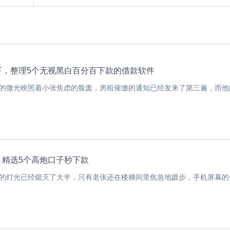
下，整理5个无视黑白百分百下款的借款软件
的微光映照着小张焦虑的脸庞，房租催缴的通知已经发来了第三遍，而他因.
，精选5个高炮口子秒下款
的灯光已经熄灭了大半，只有老张还在楼梯间里焦急地踱步，手机屏幕的光.