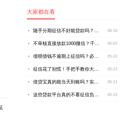
大家都在看
随手分期征信不好能贷款吗？实测黑户下款技巧大公开
06-10
不审核直接放款1000微信？千万别急着点！小心这些坑
05-07
借呗借钱不逾期上征信吗？必看的3个征信真相
05-22
征信花了别慌！手把手教你大数据清洗贷款攻略
05-22
借贷宝真的能当天到账吗？实测结果+避坑指南
05-21
这些贷款平台真的不看征信负债？
05-15
延