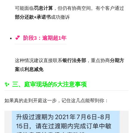
可能面临
罚息计算
，但仍有协商空间。有个客户通过
部分还款+承诺书
成功撤诉
阶段3：逾期超1年
这种情况建议直接联系
银行法务部
，重点协商
分期方
案
或
利息减免
三、庭审现场的5大注意事项
如果真的走到开庭这一步，记住这几点能帮到你：