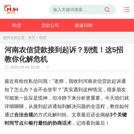
助贷
贷款公司
极速问财
您所在的位置：
首页
>
助贷
河南农信贷款接到起诉？别慌！这5招
教你化解危机
2025-05-03 23:30
最近有粉丝私信问我："老师，我收到河南农信贷款起诉通
知了怎么办？会不会坐牢？"其实遇到这种情况，很多朋友
可能第一反应是慌神，但冷静下来分析更重要。今天咱们就
详细聊聊，从接到起诉通知到解决问题的全流程，教你如何
通过
合法合规
的方式化解纠纷。文章最后还会揭秘
3个关键
时间节点
和
银行最怕的协商话术
，记得看到最后！