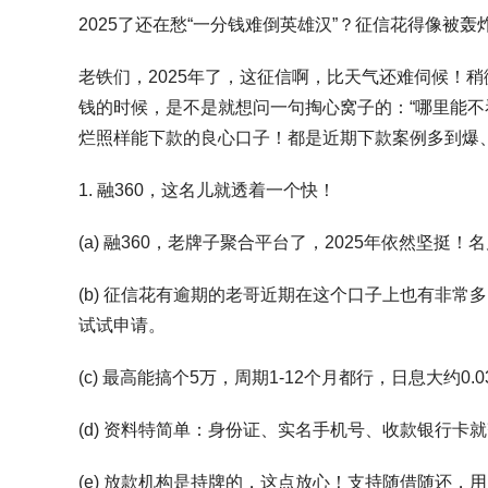
2025了还在愁“一分钱难倒英雄汉”？征信花得像被
老铁们，2025年了，这征信啊，比天气还难伺候！稍
钱的时候，是不是就想问一句掏心窝子的：“哪里能不
烂照样能下款的良心口子！都是近期下款案例多到爆
1. 融360，这名儿就透着一个快！
(a) 融360，老牌子聚合平台了，2025年依然坚挺
(b) 征信花有逾期的老哥近期在这个口子上也有非
试试申请。
(c) 最高能搞个5万，周期1-12个月都行，日息大约0.
(d) 资料特简单：身份证、实名手机号、收款银行卡
(e) 放款机构是持牌的，这点放心！支持随借随还，