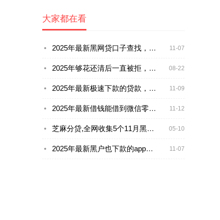
大家都在看
2025年最新黑网贷口子查找，整合5个支付宝借钱平台
11-07
2025年够花还清后一直被拒，公布五个最新黑户平台能借款
08-22
2025年最新极速下款的贷款，整合五个国家正规借款平台
11-09
2025年最新借钱能借到微信零钱吗，整理五个有借款平台黑户也能借
11-12
芝麻分贷,全网收集5个11月黑户放水口子
05-10
2025年最新黑户也下款的app，梳理5个靠谱的车抵押贷款平台
11-07