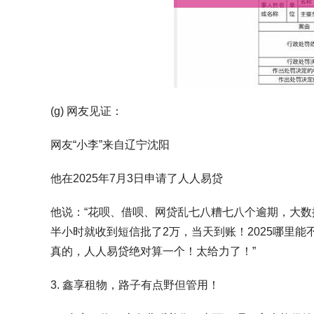
(g) 网友见证：
网友“小李”来自辽宁沈阳
他在2025年7月3日申请了人人易贷
他说：“花呗、借呗、网贷乱七八糟七八个逾期，大
半小时就收到短信批了2万，当天到账！2025哪里
真的，人人易贷绝对算一个！太给力了！”
3. 鑫享租物，路子有点野但管用！