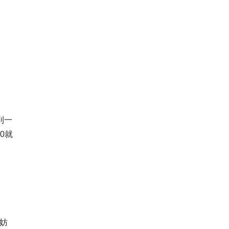
到一
0就
妨