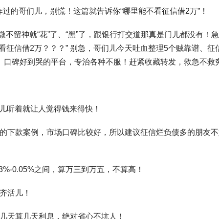
轰炸过的哥们儿，别慌！这篇就告诉你“哪里能不看征信借2万”！
微不留神就“花”了、“黑”了，跟银行打交道那真是门儿都没有！
看征信借2万？？？” 别急，哥们儿今天吐血整理5个贼靠谱、征
、口碑好到哭的平台，专治各种不服！赶紧收藏转发，救急不救
！名儿听着就让人觉得钱来得快！
常多的下款案例，市场口碑比较好，所以建议征信烂负债多的朋友不
03%-0.05%之间，算万三到万五，不算高！
就齐活儿！
用几天算几天利息，绝对省心不坑人！