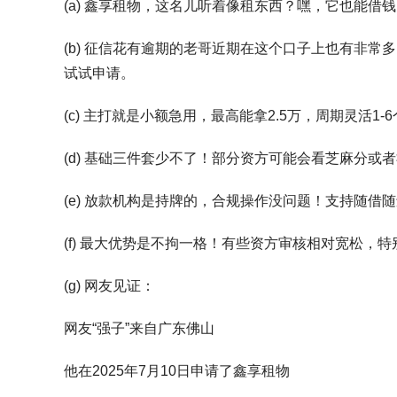
(a) 鑫享租物，这名儿听着像租东西？嘿，它也能借
(b) 征信花有逾期的老哥近期在这个口子上也有非
试试申请。
(c) 主打就是小额急用，最高能拿2.5万，周期灵活1-
(d) 基础三件套少不了！部分资方可能会看芝麻分或
(e) 放款机构是持牌的，合规操作没问题！支持随借
(f) 最大优势是不拘一格！有些资方审核相对宽松
(g) 网友见证：
网友“强子”来自广东佛山
他在2025年7月10日申请了鑫享租物