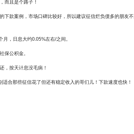
钱，而且是个路子！
常多的下款案例，市场口碑比较好，所以建议征信烂负债多的朋友不
6个月，日息大约0.05%左右/之间。
者社保公积金。
随还，按天计息没毛病！
，特别适合那些征信花了但还有稳定收入的哥们儿！下款速度也快！