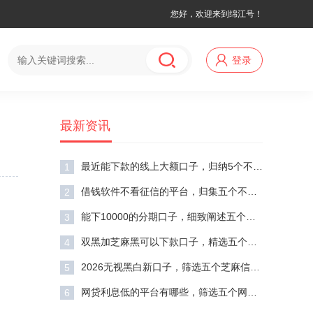
您好，欢迎来到绵江号！
登录
最新资讯
最近能下款的线上大额口子，归纳5个不用面签和芝麻分的贷款app
1
借钱软件不看征信的平台，归集五个不审核夜间直接放款的网贷app
2
能下10000的分期口子，细致阐述五个无视黑白100%秒下网贷小额夜间口子
3
双黑加芝麻黑可以下款口子，精选五个网黑逾期下款软件
4
2026无视黑白新口子，筛选五个芝麻信用439分下款的平台
5
网贷利息低的平台有哪些，筛选五个网贷容易下款18岁的软件
6