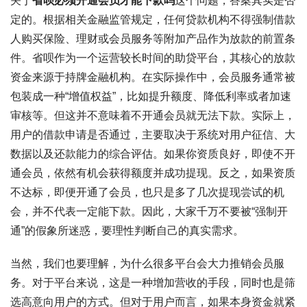
关于
省呗必须开通会员才能下款吗
这个问题，答案其实是否
定的。根据相关金融监管规定，任何贷款机构不得强制借款
人购买保险、理财或会员服务等附加产品作为放款的前置条
件。省呗作为一个运营较长时间的助贷平台，其核心的放款
资金来源于持牌金融机构。在实际操作中，会员服务通常被
包装成一种“增值权益”，比如提升额度、降低利率或者加速
审核等。但这并不意味着不开通会员就无法下款。实际上，
用户的借款申请是否通过，主要取决于系统对用户征信、大
数据以及还款能力的综合评估。如果你资质良好，即使不开
通会员，依然有机会获得额度并成功提现。反之，如果资质
不达标，即便开通了会员，也只是多了几次提现尝试的机
会，并不代表一定能下款。因此，大家千万不要被“强制开
通”的假象所迷惑，要理性判断自己的真实需求。
当然，我们也要理解，为什么很多平台会大力推销会员服
务。对于平台来说，这是一种增加营收的手段，同时也是筛
选高意向用户的方式。但对于用户而言，如果本身资金就紧