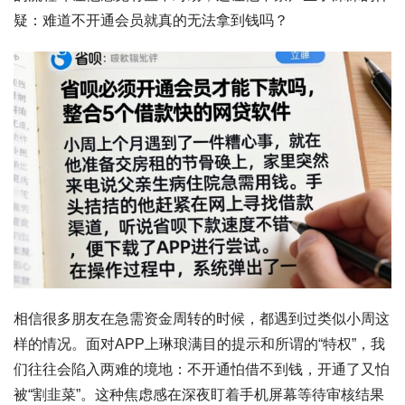
疑：难道不开通会员就真的无法拿到钱吗？
相信很多朋友在急需资金周转的时候，都遇到过类似小周这
样的情况。面对APP上琳琅满目的提示和所谓的“特权”，我
们往往会陷入两难的境地：不开通怕借不到钱，开通了又怕
被“割韭菜”。这种焦虑感在深夜盯着手机屏幕等待审核结果