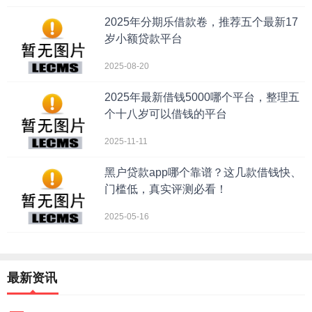
2025年分期乐借款卷，推荐五个最新17
岁小额贷款平台
2025-08-20
2025年最新借钱5000哪个平台，整理五
个十八岁可以借钱的平台
2025-11-11
黑户贷款app哪个靠谱？这几款借钱快、
门槛低，真实评测必看！
2025-05-16
最新资讯