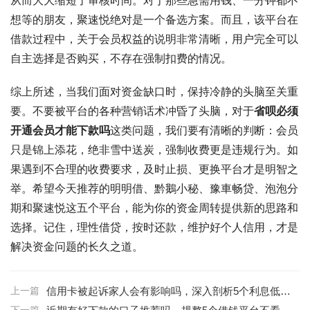
从而大大缩短了审核时间。对于那些急需用钱、一分钟都不
想等的朋友，聚速悦绝对是一个备选方案。而且，该平台在
借款过程中，关于会员权益的说明非常清晰，用户完全可以
自主选择是否购买，不存在强制扣费的情况。
综上所述，当我们面对资金缺口时，保持冷静的头脑至关重
要。不要被平台的各种营销话术冲昏了头脑，对于
省呗必须
开通会员才能下款吗
这类问题，我们要有清晰的判断：会员
只是锦上添花，绝非雪中送炭，强制收费更是违规行为。如
果遇到不合理的收费要求，及时止损、更换平台才是明智之
举。希望今天推荐的明明借、黔鵝小秘、豫車畅贷、泡泡分
期和聚速悦这五个平台，能为你的资金周转提供新的思路和
选择。记住，理性借贷，按时还款，维护好个人信用，才是
解决资金问题的长久之道。
上一篇
信用卡被起诉家人会有影响吗，深入剖析5个利息低的网贷平台