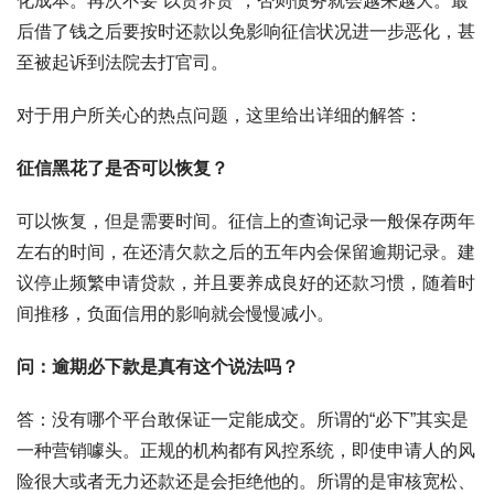
化成本。再次不要“以贷养贷”，否则债务就会越来越大。最
后借了钱之后要按时还款以免影响征信状况进一步恶化，甚
至被起诉到法院去打官司。
对于用户所关心的热点问题，这里给出详细的解答：
征信黑花了是否可以恢复？
可以恢复，但是需要时间。征信上的查询记录一般保存两年
左右的时间，在还清欠款之后的五年内会保留逾期记录。建
议停止频繁申请贷款，并且要养成良好的还款习惯，随着时
间推移，负面信用的影响就会慢慢减小。
问：逾期必下款是真有这个说法吗？
答：没有哪个平台敢保证一定能成交。所谓的“必下”其实是
一种营销噱头。正规的机构都有风控系统，即使申请人的风
险很大或者无力还款还是会拒绝他的。所谓的是审核宽松、