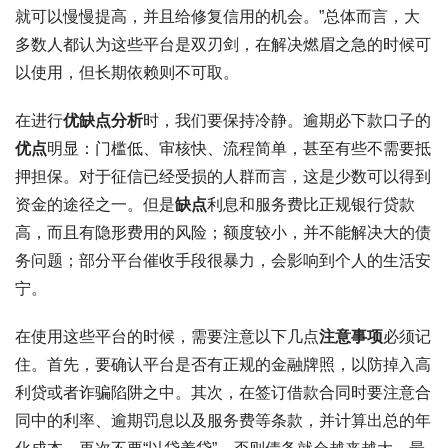
就可以慢慢提高，并且给修复信用的机会。”总体而言，大
多数人都认为这些平台是双刃剑，在解决燃眉之急的时候可
以使用，但长期依赖则不可取。
在进行
优缺点分析
时，我们要保持冷静。逾期必下款口子的
优点
明显：门槛低、审核快、流程简单，甚至有些不需要抵
押担保。对于征信已经受损的人群而言，这是少数可以得到
资金的途径之一。但是
缺点
利息和服务费比正规银行贷款
高，而且有隐形费用的风险；额度较小，并不能解决大的债
务问题；部分平台催收手段很暴力，会影响到个人的生活安
宁。
在使用这些平台的时候，需要注意以下几点
注意事项
必须记
住。首先，要确认平台是否有正规的金融牌照，以防掉入高
利贷或者诈骗陷阱之中。其次，在签订借款合同时要注意合
同中的利率、逾期罚息以及服务费等条款，并计算出总的年