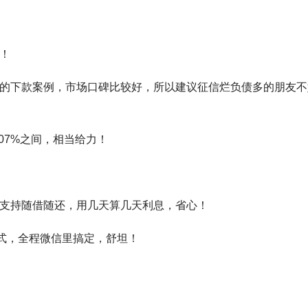
选！
常多的下款案例，市场口碑比较好，所以建议征信烂负债多的朋友不
0.07%之间，相当给力！
关键支持随借随还，用几天算几天利息，省心！
瓜式，全程微信里搞定，舒坦！