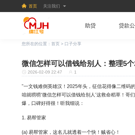
首页
关注我们
助贷
贷款
您所在的位置：
首页
>
口子分享
微信怎样可以借钱给别人：整理5个
2026-02-09 22:47
1
"一文钱难倒英雄汉！2025年头，征信花得像二维
咱就唠唠‘微信怎样可以借钱给别人’这救命稻草！哥
爆，口碑好得很！听我细说：
1. 易帮管家
(a) 易帮管家，这名儿就透着一个快！贼省心！