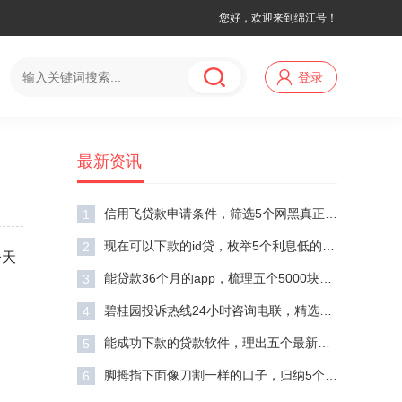
您好，欢迎来到绵江号！
登录
最新资讯
信用飞贷款申请条件，筛选5个网黑真正能下款的平台
1
现在可以下款的id贷，枚举5个利息低的网贷软件
2
今天
能贷款36个月的app，梳理五个5000块贷款秒下软件
3
碧桂园投诉热线24小时咨询电联，精选五个周周到贷款相同系列的平台
4
能成功下款的贷款软件，理出五个最新秒批小额贷款软件
5
脚拇指下面像刀割一样的口子，归纳5个征信花了能网贷的软件
6