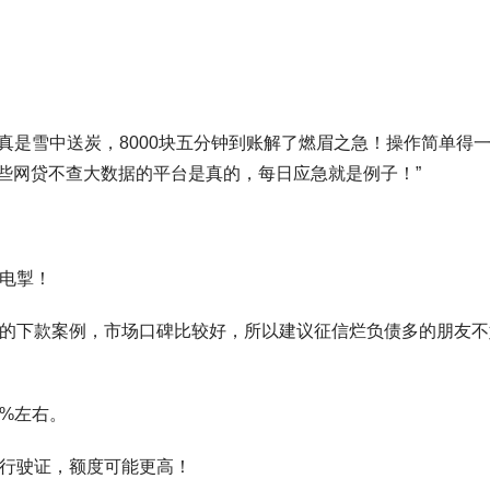
真是雪中送炭，8000块五分钟到账解了燃眉之急！操作简单得
哪些网贷不查大数据的平台是真的，每日应急就是例子！”
驰电掣！
常多的下款案例，市场口碑比较好，所以建议征信烂负债多的朋友不
09%左右。
个行驶证，额度可能更高！