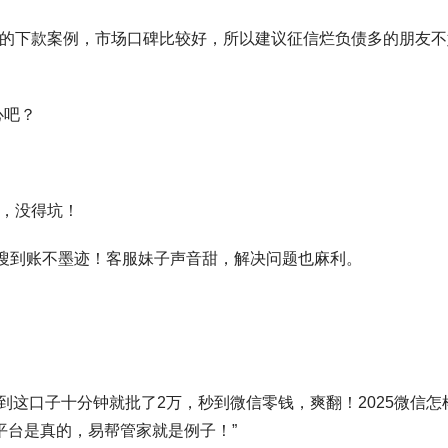
常多的下款案例，市场口碑比较好，所以建议征信烂负债多的朋友不
心吧？
还，没得坑！
度嗖嗖到账不墨迹！客服妹子声音甜，解决问题也麻利。
到这口子十分钟就批了2万，秒到微信零钱，爽翻！2025微信怎
平台是真的，易帮管家就是例子！”