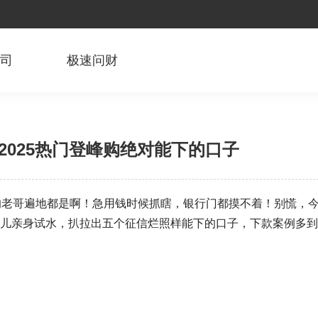
公司
极速问财
2025热门登峰购绝对能下的口子
码的老哥遍地都是啊！急用钱时候抓瞎，银行门都摸不着！别慌，
们儿亲身试水，扒拉出五个征信烂照样能下的口子，下款案例多到