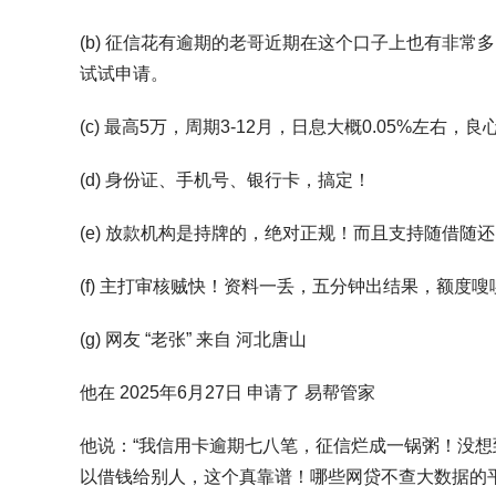
(b) 征信花有逾期的老哥近期在这个口子上也有非
试试申请。
(c) 最高5万，周期3-12月，日息大概0.05%左右，良
(d) 身份证、手机号、银行卡，搞定！
(e) 放款机构是持牌的，绝对正规！而且支持随借随
(f) 主打审核贼快！资料一丢，五分钟出结果，额
(g) 网友 “老张” 来自 河北唐山
他在 2025年6月27日 申请了 易帮管家
他说：“我信用卡逾期七八笔，征信烂成一锅粥！没想
以借钱给别人，这个真靠谱！哪些网贷不查大数据的