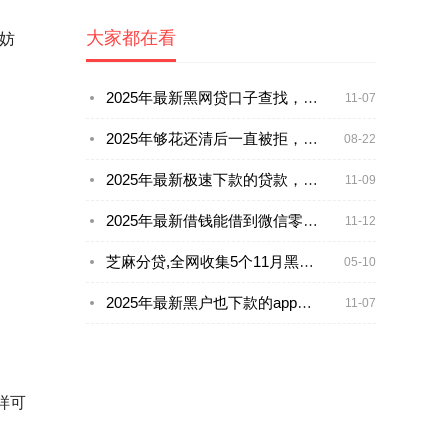
大家都在看
妨
2025年最新黑网贷口子查找，整合5个支付宝借钱平台
11-07
2025年够花还清后一直被拒，公布五个最新黑户平台能借款
08-22
2025年最新极速下款的贷款，整合五个国家正规借款平台
11-09
2025年最新借钱能借到微信零钱吗，整理五个有借款平台黑户也能借
11-12
芝麻分贷,全网收集5个11月黑户放水口子
05-10
2025年最新黑户也下款的app，梳理5个靠谱的车抵押贷款平台
11-07
样可