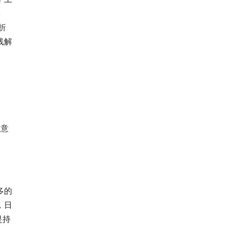
8
折
线解
同意
多的
，日
是持