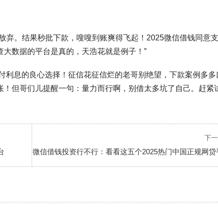
放弃。结果秒批下款，嗖嗖到账爽得飞起！2025微信借钱同意
查大数据的平台是真的，天浩花就是例子！”
支付利息的良心选择！征信花征信烂的老哥别绝望，下款案例多多
账！但哥们儿提醒一句：量力而行啊，别借太多坑了自己。赶紧
下一
台
微信借钱投资行不行：看看这五个2025热门中国正规网贷