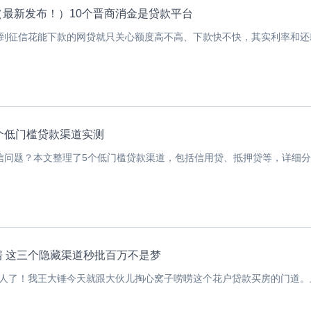
最新发布！）10个晋商消金是贷款平台
到征信花能下款的网贷就只关心额度高不高、下款快不快，其实利率和还款.
个低门槛贷款渠道实测
信问题？本文整理了5个低门槛贷款渠道，包括信用贷、抵押贷等，详细分析.
 这三个隐藏渠道秒批百万不是梦
人了！我王大锤今天就跟大伙儿掏心窝子唠唠这个花户贷款买房的门道。上.