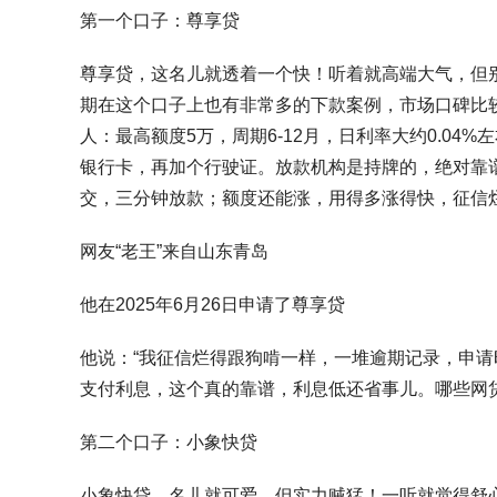
第一个口子：尊享贷
尊享贷，这名儿就透着一个快！听着就高端大气，但
期在这个口子上也有非常多的下款案例，市场口碑比
人：最高额度5万，周期6-12月，日利率大约0.0
银行卡，再加个行驶证。放款机构是持牌的，绝对靠
交，三分钟放款；额度还能涨，用得多涨得快，征信
网友“老王”来自山东青岛
他在2025年6月26日申请了尊享贷
他说：“我征信烂得跟狗啃一样，一堆逾期记录，申请
支付利息，这个真的靠谱，利息低还省事儿。哪些网
第二个口子：小象快贷
小象快贷，名儿就可爱，但实力贼猛！一听就觉得舒