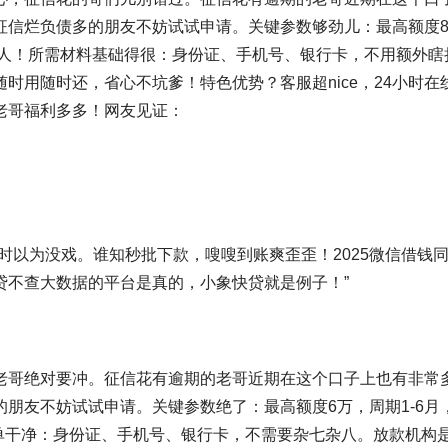
征信烂负债多的朋友不妨试试申请。关键参数够劲儿：最高额度
得感人！所需材料基础得很：身份证、手机号、银行卡，不用额外瞎
时用随时还，省心不坑爹！特色优势？客服超nice，24小时在
老哥福利多多！网友见证：
时以为没戏。谁知秒批下款，嗖嗖到账爽歪歪！2025微信借钱
贷不查大数据的平台是真的，小象快贷就是例子！”
老哥绝对要冲。征信花有逾期的老哥近期在这个口子上也有非常
朋友不妨试试申请。关键参数绝了：最高额度6万，周期1-6月
简单干净：身份证、手机号、银行卡，不需要杂七杂八。放款机构