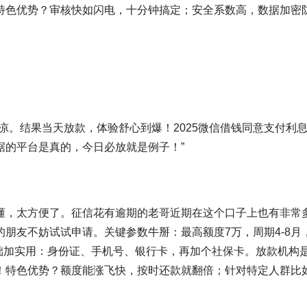
特色优势？审核快如闪电，十分钟搞定；安全系数高，数据加密
凉。结果当天放款，体验舒心到爆！2025微信借钱同意支付利
据的平台是真的，今日必放就是例子！”
懂，太方便了。征信花有逾期的老哥近期在这个口子上也有非常
朋友不妨试试申请。关键参数牛掰：最高额度7万，周期4-8月
基础加实用：身份证、手机号、银行卡，再加个社保卡。放款机构
！特色优势？额度能涨飞快，按时还款就翻倍；针对特定人群比