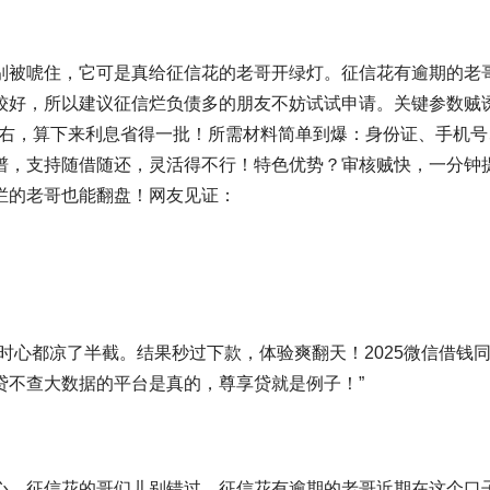
别被唬住，它可是真给征信花的老哥开绿灯。征信花有逾期的老
较好，所以建议征信烂负债多的朋友不妨试试申请。关键参数贼
4%左右，算下来利息省得一批！所需材料简单到爆：身份证、手机号
谱，支持随借随还，灵活得不行！特色优势？审核贼快，一分钟
烂的老哥也能翻盘！网友见证：
时心都凉了半截。结果秒过下款，体验爽翻天！2025微信借钱
贷不查大数据的平台是真的，尊享贷就是例子！”
心，征信花的哥们儿别错过。征信花有逾期的老哥近期在这个口