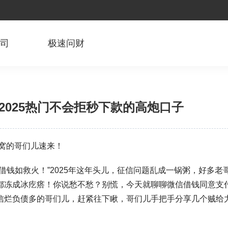
公司
极速问财
2025热门不会拒秒下款的高炮口子
蜂窝的哥们儿速来！
借钱如救火！”2025年这年头儿，征信问题乱成一锅粥，好多老
都冻成冰疙瘩！你说愁不愁？别慌，今天就聊聊微信借钱同意支
信烂负债多的哥们儿，赶紧往下瞅，哥们儿手把手分享几个贼给