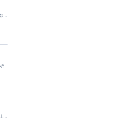
..
..
..