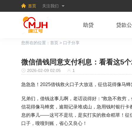
首页
关注我们
助贷
贷款
您所在的位置：
首页
>
口子分享
微信借钱同意支付利息：看看这5个
2026-02-09 02:05
1
急急急！2025借钱救火口子大放送，征信花得像马
兄弟们，借钱这事儿啊，老话说得好：“救急不救穷，
信花得像马蜂窝，逾期记录堆成山，急用钱时银行卡
息的事儿——这可不是坑，是实打实的救命稻草！征
口子，嗖嗖到账，省心又良心！