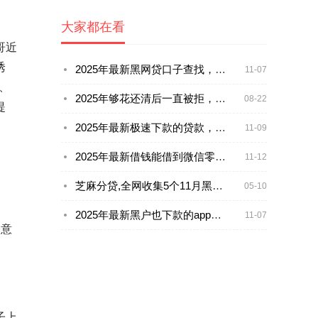
大家都在看
哥近
诱
2025年最新黑网贷口子查找，整合5个支付宝借钱平台
11-07
、
2025年够花还清后一直被拒，公布五个最新黑户平台能借款
08-22
提
2025年最新极速下款的贷款，整合五个国家正规借款平台
11-09
2025年最新借钱能借到微信零钱吗，整理五个有借款平台黑户也能借
11-12
芝麻分贷,全网收集5个11月黑户放水口子
05-10
2025年最新黑户也下款的app，梳理5个靠谱的车抵押贷款平台
11-07
同意
子上