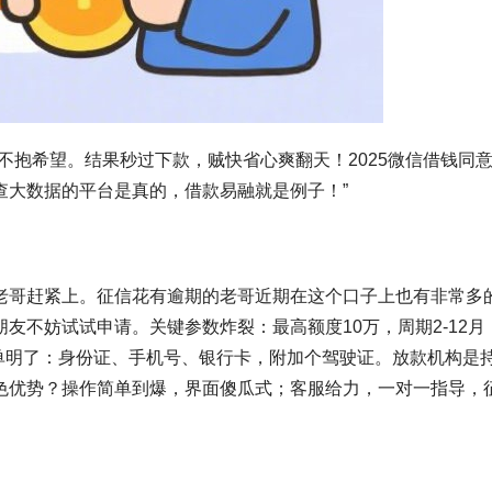
不抱希望。结果秒过下款，贼快省心爽翻天！2025微信借钱同
查大数据的平台是真的，借款易融就是例子！”
老哥赶紧上。征信花有逾期的老哥近期在这个口子上也有非常多
友不妨试试申请。关键参数炸裂：最高额度10万，周期2-12月
简单明了：身份证、手机号、银行卡，附加个驾驶证。放款机构是
色优势？操作简单到爆，界面傻瓜式；客服给力，一对一指导，