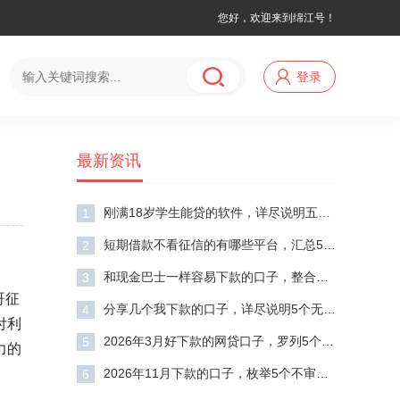
您好，欢迎来到绵江号！
登录
最新资讯
刚满18岁学生能贷的软件，详尽说明五个不看征信无视黑白百分百下款网贷口子
1
短期借款不看征信的有哪些平台，汇总5个征信不好负债高的app
2
和现金巴士一样容易下款的口子，整合五个不看征信负债的网贷百分百下款软件
3
哥征
分享几个我下款的口子，详尽说明5个无视评分的贷款口子
4
付利
2026年3月好下款的网贷口子，罗列5个黑户能下款的平台
5
力的
2026年11月下款的口子，枚举5个不审核直接下款的口子
6