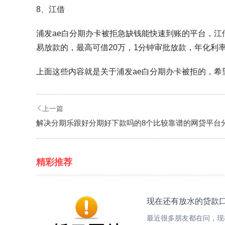
8、江借
浦发ae白分期办卡被拒急缺钱能快速到账的平台，江
易放款的，最高可借20万，1分钟审批放款，年化利
上面这些内容就是关于浦发ae白分期办卡被拒的，希
上一篇
解决分期乐跟好分期好下款吗的8个比较靠谱的网贷平台
精彩推荐
现在还有放水的贷款
最近很多朋友都在问，现