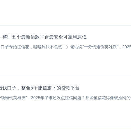
网，整理五个最新借款平台最安全可靠利息低
个口子专治征信花，嗖嗖到账不忽悠！》老话说“一分钱难倒英雄汉”，2025.
期借钱口子，整合5个捷信旗下的贷款平台
钱难倒英雄汉"，2025年了谁还没点征信问题？那些征信花得像破渔网的哥.