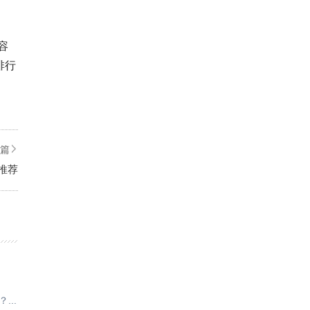
容
排行
篇
推荐
..