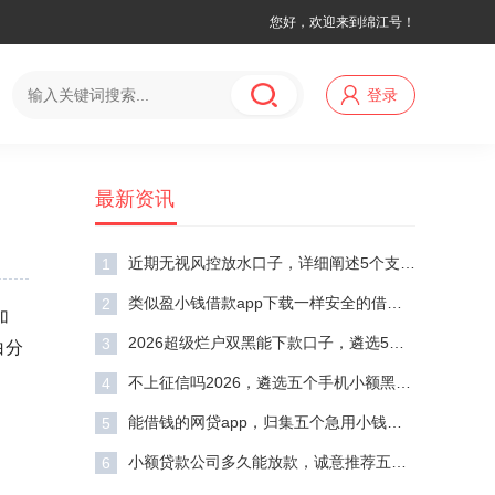
您好，欢迎来到绵江号！
登录
最新资讯
近期无视风控放水口子，详细阐述5个支付宝花呗逾期万元快速贷款口子
1
类似盈小钱借款app下载一样安全的借款口子，汇整五个新号易贷速审秒下款app
2
加
2026超级烂户双黑能下款口子，遴选5个不看征信无视黑白百分百下款平台
3
白分
不上征信吗2026，遴选五个手机小额黑户快速贷款软件
4
能借钱的网贷app，归集五个急用小钱不求征信流水轻松贷的app
5
小额贷款公司多久能放款，诚意推荐五个黑户能下款的口子
6