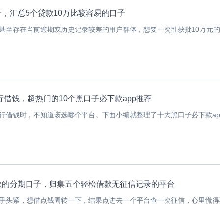
，汇总5个贷款10万比较容易的口子
甚至存在当前逾期或历史记录较差的用户群体，想要一次性获批10万元的大.
行借钱，超热门的10个黑口子必下款app推荐
行借钱时，不知道该选哪个平台。下面小编就整理了十大黑口子必下款ap
款的分期口子，归集五个轻松借款无征信记录的平台
手头紧，想借点钱周转一下，结果点进去一个平台查一次征信，心里慌得不.